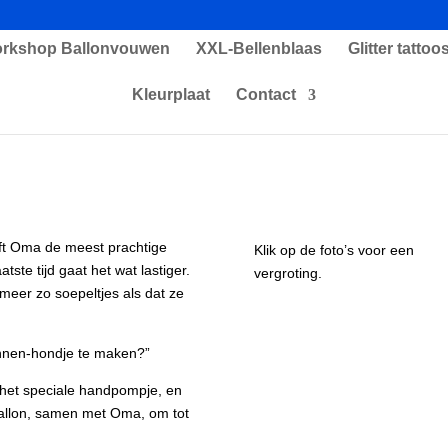
rkshop Ballonvouwen
XXL-Bellenblaas
Glitter tattoo
Kleurplaat
Contact
ft Oma de meest prachtige
Klik op de foto’s voor een
ste tijd gaat het wat lastiger.
vergroting.
meer zo soepeltjes als dat ze
onnen-hondje te maken?”
 het speciale handpompje, en
allon, samen met Oma, om tot