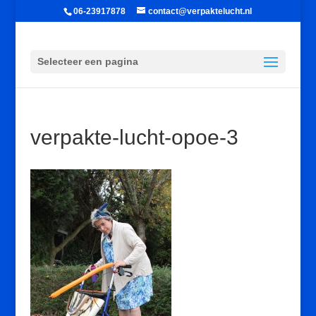
06-23917878
contact@verpaktelucht.nl
Selecteer een pagina
verpakte-lucht-opoe-3